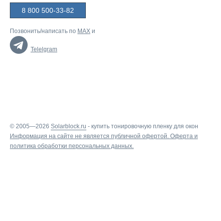
8 800 500-33-82
Позвонить/написать по
MAX
и
Telelgram
© 2005—2026
Solarblock.ru
-
купить тонировочную пленку для окон
Информация на сайте не является публичной офертой.
Оферта
и
политика обработки персональных данных
.