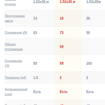
1,52х30 м
1,52х30 м
1,52х30м
рулона
Пропускание
74
18
36
света
Отражение ИК
63
75
50
Общее
59
отторжение
Отражение
99
99
100
УФ
Толщина (mil)
1,5
2
2
Антицарапный
Есть
Есть
Есть
слой
2