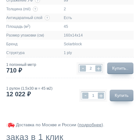
Отражение УФ
99
?
Толщина (mil)
2
?
Антицарапный слой
Есть
?
2
Площадь (м
)
45
Размер упаковки (см)
160х14х14
Бренд
Solarblock
Структура
1 ply
1 погонный метр
-
+
Купить..
710 ₽
1 рулон (1,5х30 м = 45 м2)
12 022 ₽
-
+
Купить
Доставка по Москве и России (
подробнее
).
заказ в 1 клик