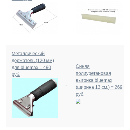
Металлический
держатель (120 мм)
Синяя
для bluemax = 490
полиуретановая
руб.
выгонка bluemax
(ширина 13 см.) = 269
руб.