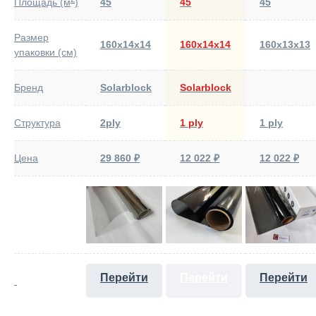
Площадь (м
)
45
45
45
Размер
160х14х14
160х14х14
160х13х13
упаковки (см)
Бренд
Solarblock
Solarblock
Структура
2ply
1 ply
1 ply
Цена
29 860 ₽
12 022 ₽
12 022 ₽
Перейти
Перейти
Перейти